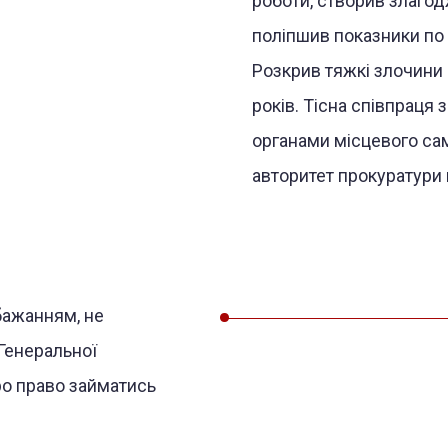
роботи, створив злаго
поліпшив показники по 
Розкрив тяжкі злочини 
років. Тісна співпраця
органами місцевого са
авторитет прокуратури 
бажанням, не
Генеральної
ро право займатись