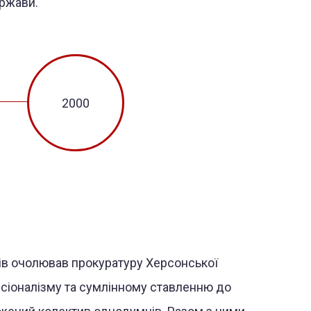
ержави.
2000
ів очолював прокуратуру Херсонської
есіоналізму та сумлінному ставленню до