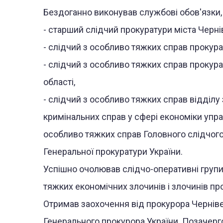
Бездоганно виконував службові обов'язки
- старший слідчий прокуратури міста Чернів
- слідчий з особливо тяжких справ прокурат
- слідчий з особливо тяжких справ прокур
області,
- слідчий з особливо тяжких справ відділу
кримінальних справ у сфері економіки упр
особливо тяжких справ Головного слідчого
Генеральної прокуратури України.
Успішно очолював слідчо-оперативні групи
тяжких економічних злочинів і злочинів пр
Отримав заохочення від прокурора Чернівец
Генерального прокурора України. Позачер