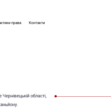
ктики права
Контакти
Чернівецькій області,
каньйону.