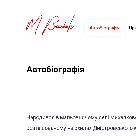
Перейти
до
Основная
основного
Автобіографія
Пра
навигация
вмісту
Автобіографія
Народився в мальовничому селі Михалкове 
розташованому на схилах Дністровського 