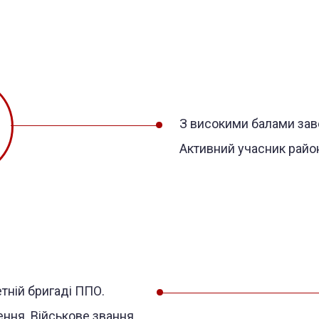
З високими балами зав
Активний учасник район
тній бригаді ППО.
ення. Військове звання