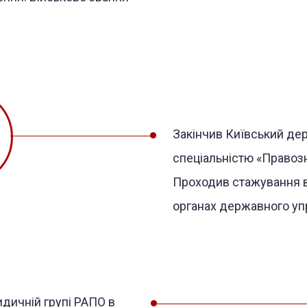
Закінчив Київський дер
спеціальністю «Правозн
Проходив стажування в 
органах державного уп
дичній групі РАПО в