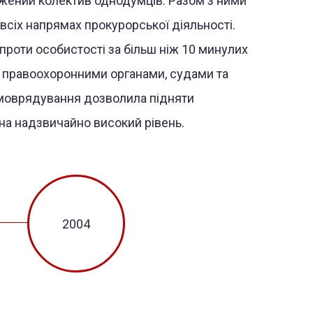
джений колектив однодумців. Разом з ними
всіх напрямах прокурорської діяльності.
проти особистості за більш ніж 10 минулих
 з правоохоронними органами, судами та
моврядування дозволила підняти
на надзвичайно високий рівень.
2004