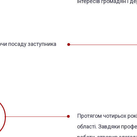
інтересів громадян і д
чи посаду заступника
Протягом чотирьох рок
області. Завдяки проф