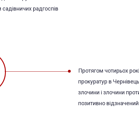
 садівничих радгоспів
Протягом чотирьох рок
прокуратур в Чернівець
злочини і злочини прот
позитивно відзначений