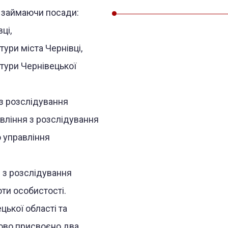
, займаючи посади:
ці,
ури міста Чернівці,
атури Чернівецької
 з розслідування
авління з розслідування
 управління
 з розслідування
оти особистості.
ької області та
гово присвоєно два