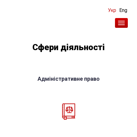
Перейти
Захист прав громадян та бізнесу
Укр
Eng
в Україні
до
Toggl
основного
naviga
вмісту
Сфери діяльності
Адміністративне право